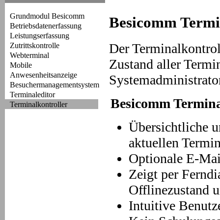
Grundmodul Besicomm
Besicomm Termin
Betriebsdatenerfassung
Leistungserfassung
Der Terminalkontroll
Zutrittskontrolle
Webterminal
Zustand aller Termi
Mobile
Anwesenheitsanzeige
Systemadministrator
Besuchermanagementsystem
Terminaleditor
Besicomm Terminal
Terminalkontroller
Übersichtliche u
aktuellen Termi
Optionale E-Mai
Zeigt per Ferndi
Offlinezustand 
Intuitive Benutz